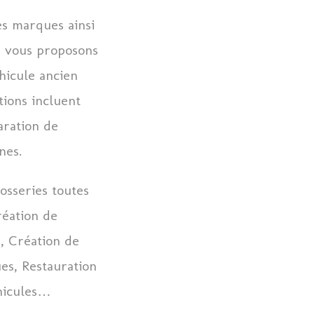
es marques ainsi
s vous proposons
éhicule ancien
tions incluent
aration de
nes.
osseries toutes
réation de
, Création de
es, Restauration
éhicules…