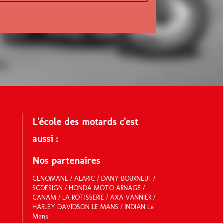
L'école des motards c'est
aussi :
Nos partenaires
CENOMANE
/
ALARIC
/
DANY BOURNEUF
/
SCDESIGN
/
HONDA MOTO ARNAGE
/
CANAM / LA ROTISSERIE /
AXA VANNIER
/
HARLEY DAVIDSON LE MANS
/
INDIAN Le
Mans