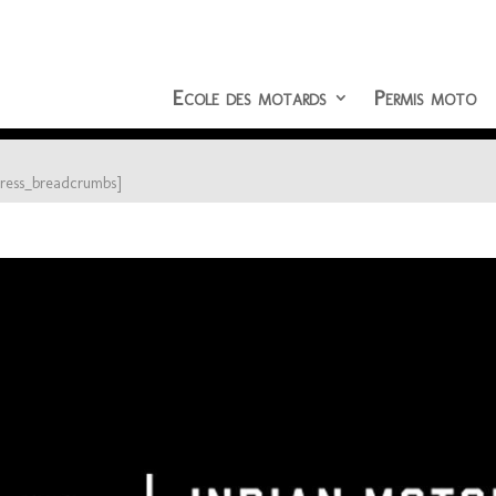
Ecole des motards
Permis moto
press_breadcrumbs]