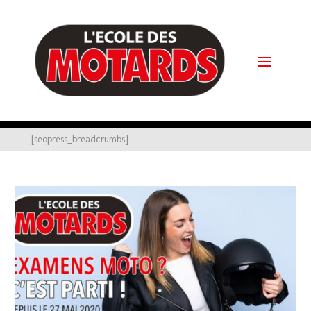
[seopress_breadcrumbs]